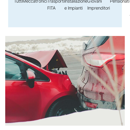
Tutti
Meccatronici
Trasporti
Installazione
Giovani
Pensionati
FITA
e Impianti
Imprenditori