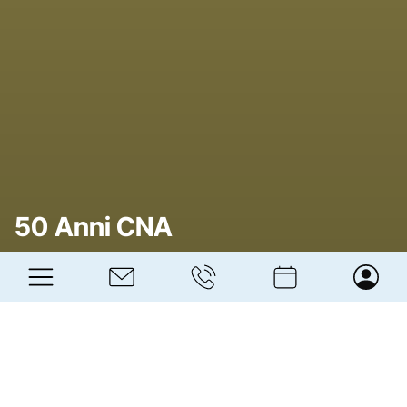
CNA
50 Anni CNA
Alto Adige - Südtirol
Sempre al fianco dell'impresa