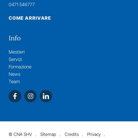
0471 546777
COME ARRIVARE
Info
Mestieri
Servizi
Formazione
News
Team
©
CNA SHV
Sitemap
Credits
Privacy