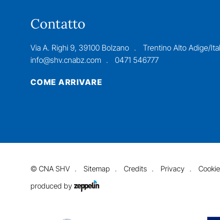
Contatto
Via A. Righi 9, 39100 Bolzano
Trentino Alto Adige/Ital
info@shv.cnabz.com
0471 546777
COME ARRIVARE
©
CNA SHV
Sitemap
Credits
Privacy
Cookie
produced by