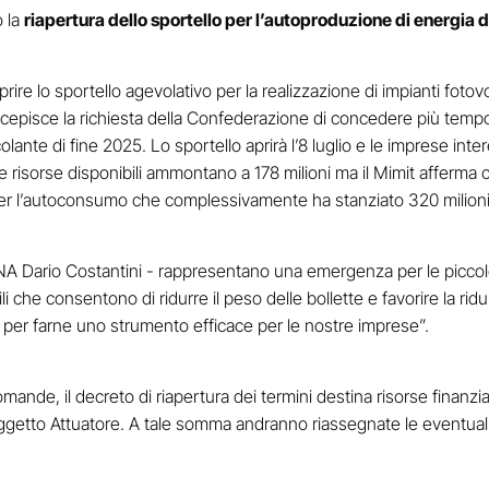
o la
riapertura dello sportello per l’autoproduzione di energia d
ire lo sportello agevolativo per la realizzazione di impianti fotov
recepisce la richiesta della Confederazione di concedere più temp
ante di fine 2025. Lo sportello aprirà l’8 luglio e le imprese int
Le risorse disponibili ammontano a 178 milioni ma il Mimit affer
do per l’autoconsumo che complessivamente ha stanziato 320 milioni
le CNA Dario Costantini - rappresentano una emergenza per le pic
ili che consentono di ridurre il peso delle bollette e favorire la ri
it per farne uno strumento efficace per le nostre imprese”.
mande, il decreto di riapertura dei termini destina risorse finanz
ggetto Attuatore. A tale somma andranno riassegnate le eventual