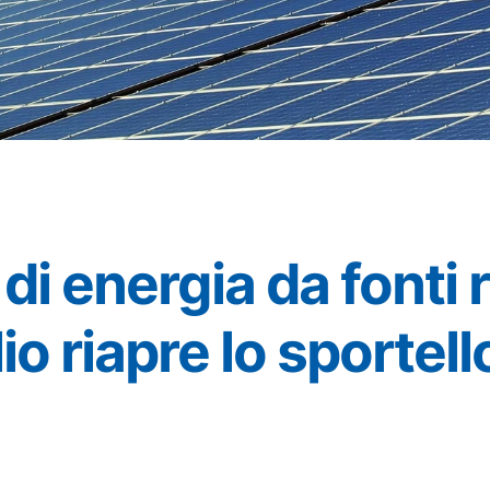
i energia da fonti r
lio riapre lo sportell