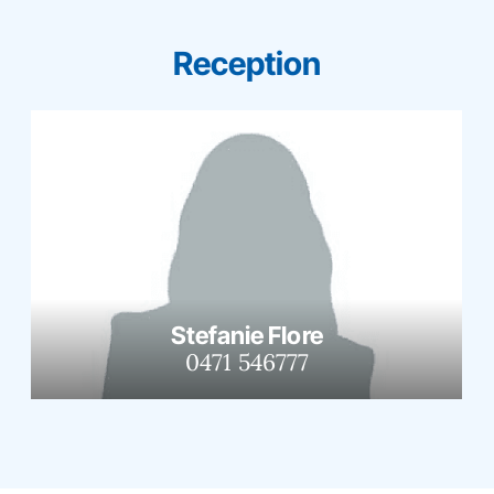
Reception
Stefanie Flore
0471 546777