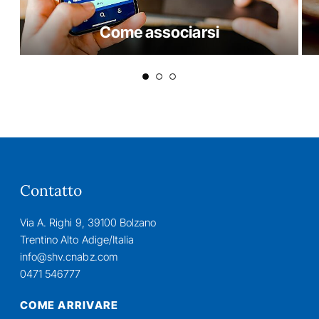
Come associarsi
Contatto
Via A. Righi 9, 39100 Bolzano
Trentino Alto Adige/Italia
info@shv.cnabz.com
0471 546777
COME ARRIVARE