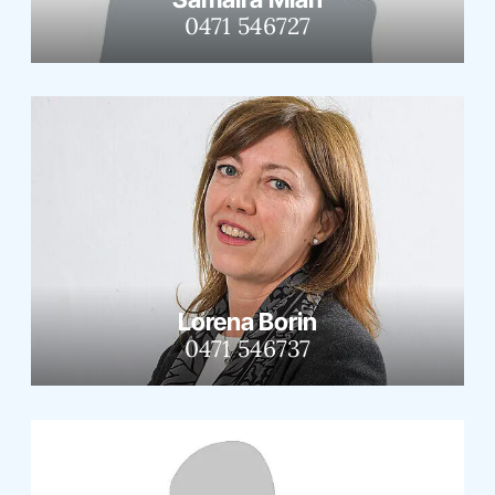
0471 546727
Lorena Borin
0471 546737