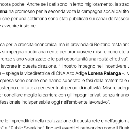
ncora poche. Anche se i dati sono in lento miglioramento, la str
onna
ha promosso per la seconda volta la campagna social dal tito
ti che per una settimana sono stati pubblicati sui canali dell’assoc
ve avvenire insieme.
ca per la crescita economica, ma in provincia di Bolzano resta an
si impegna quotidianamente per promuovere misure concrete a s
erenze siano valorizzate e le pari opportunità una realtà effettiv
 lavorare in questa direzione. “Il nostro impegno nell’incentivare 
 – spiega la vicedirettrice di CNA Alto Adige
Lorena Palanga
-. 
impresa sono donne che hanno superato le fasi della maternità e de
tegno e di tutela per eventuali periodi di inattività. Misure adeg
er conciliare meglio la carriera con gli impegni privati senza rinunc
fessionale indispensabile oggi nell’ambiente lavorativo”.
e le imprenditrici nella realizzazione di questa rete e nell’aggio
p” e “Public Speaking” fino agli eventi di networking come il Bu