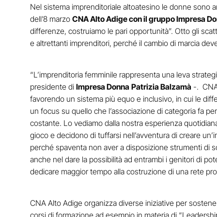
Nel sistema imprenditoriale altoatesino le donne sono a
dell’8 marzo
CNA Alto Adige con il gruppo Impresa D
differenze, costruiamo le pari opportunità”. Otto gli scat
e altrettanti imprenditori, perché il cambio di marcia de
“L’imprenditoria femminile rappresenta una leva strategi
presidente di
Impresa Donna
Patrizia Balzamà
-. CNA 
favorendo un sistema più equo e inclusivo, in cui le diff
un focus su quello che l’associazione di categoria fa per
costante. Lo vediamo dalla nostra esperienza quotidiana
gioco e decidono di tuffarsi nell’avventura di creare un’
perché spaventa non aver a disposizione strumenti di sos
anche nel dare la possibilità ad entrambi i genitori di pot
dedicare maggior tempo alla costruzione di una rete pro
CNA Alto Adige organizza diverse iniziative per sostener
corsi di formazione ad esempio in materia di “Leadershi