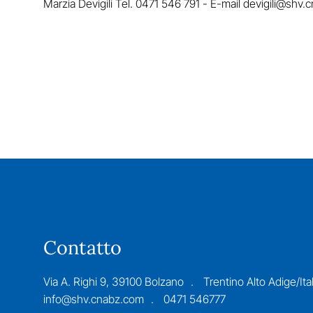
Marzia Devigili Tel. 0471 546 791 - E-mail
devigili@shv.
Contatto
Via A. Righi 9, 39100 Bolzano
Trentino Alto Adige/Ital
info@shv.cnabz.com
0471 546777