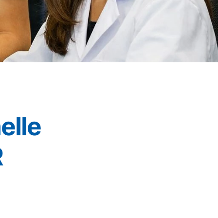
elle
R