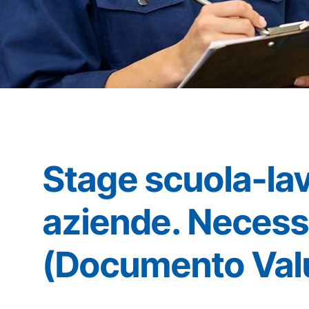
Stage scuola-lav
aziende. Necess
(Documento Valu