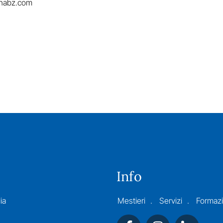
cnabz.com
Info
ia
Mestieri
Servizi
Formaz