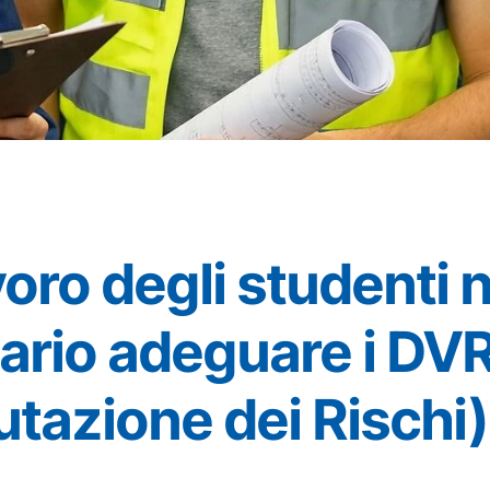
oro degli studenti n
ario adeguare i DV
tazione dei Rischi)