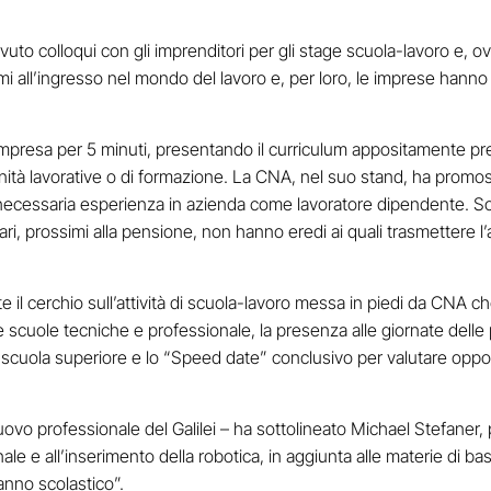
to colloqui con gli imprenditori per gli stage scuola-lavoro e, ove 
mi all’ingresso nel mondo del lavoro e, per loro, le imprese hanno 
presa per 5 minuti, presentando il curriculum appositamente pre
tunità lavorative o di formazione. La CNA, nel suo stand, ha promo
ecessaria esperienza in azienda come lavoratore dipendente. Solu
i, prossimi alla pensione, non hanno eredi ai quali trasmettere l’a
il cerchio sull’attività di scuola-lavoro messa in piedi da CNA c
e scuole tecniche e professionale, la presenza alle giornate delle
di scuola superiore e lo “Speed date” conclusivo per valutare oppo
ovo professionale del Galilei – ha sottolineato Michael Stefaner,
le e all’inserimento della robotica, in aggiunta alle materie di ba
 anno scolastico”.