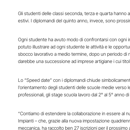
Gli studenti delle classi seconda, terza e quarta hanno avu
estivi. I diplomandi del quinto anno, invece, sono prossi
Ogni studente ha avuto modo di confrontarsi con ogni im
potuto illustrare ad ogni studente le attività e le oppor
sbocco lavorativo a medio termine, dopo un periodo di n
darebbe una successione ad imprese artigiane i cui titolar
Lo “Speed date” con i diplomandi chiude simbolicamente 
l’orientamento degli studenti delle scuole medie verso l
professionali, gli stage scuola lavoro dal 2° al 5° anno 
“Contiamo di estendere la collaborazione in essere al nu
Impianti – che, grazie alla nuova impostazione quadrienna
meccanica, ha raccolto ben 27 iscrizioni per il prossimo