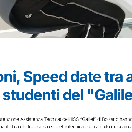
ni, Speed date tra 
studenti del "Galile
tenzione Assistenza Tecnica) dell’IISS “Galilei” di Bolzano hanno 
iantistica elettrotecnica ed elettrotecnica ed in ambito meccani