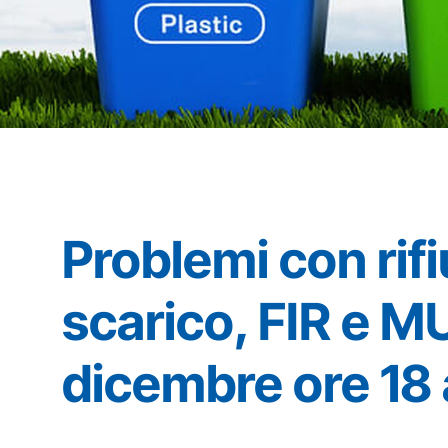
Problemi con rifi
scarico, FIR e M
dicembre ore 18 