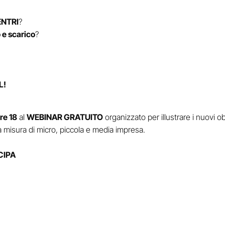
ENTRI
?
o e scarico
?
L!
re 18
al
WEBINAR GRATUITO
organizzato per illustrare i nuovi ob
a misura di micro, piccola e media impresa.
CIPA