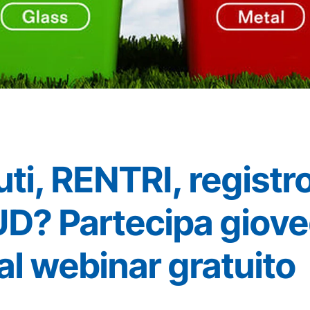
uti, RENTRI, registro
UD? Partecipa gioved
al webinar gratuito