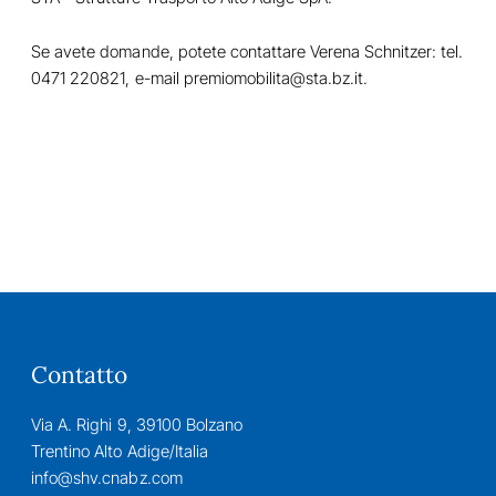
Se avete domande, potete contattare Verena Schnitzer: tel.
0471 220821, e-mail
premiomobilita@sta.bz.it
.
Contatto
Via A. Righi 9, 39100 Bolzano
Trentino Alto Adige/Italia
info@shv.cnabz.com