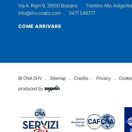
Via A. Righi 9, 39100 Bolzano
Trentino Alto Adige/Ital
info@shv.cnabz.com
0471 546777
COME ARRIVARE
©
CNA SHV
Sitemap
Credits
Privacy
Cookie
produced by