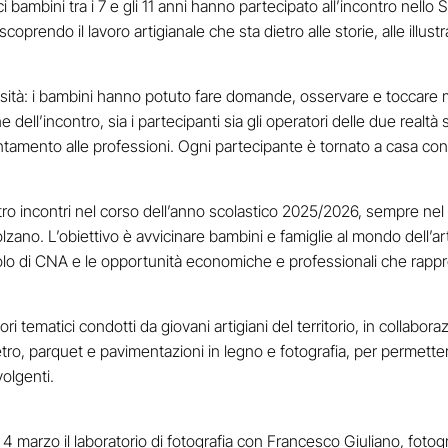
ambini tra i 7 e gli 11 anni hanno partecipato all’incontro nello S
endo il lavoro artigianale che sta dietro alle storie, alle illustr
osità: i bambini hanno potuto fare domande, osservare e toccare ma
ne dell’incontro, sia i partecipanti sia gli operatori delle due realtà
entamento alle professioni. Ogni partecipante è tornato a casa con 
attro incontri nel corso dell’anno scolastico 2025/2026, sempre nel
olzano. L’obiettivo è avvicinare bambini e famiglie al mondo dell’
uolo di CNA e le opportunità economiche e professionali che rapp
ori tematici condotti da giovani artigiani del territorio, in collab
tro, parquet e pavimentazioni in legno e fotografia, per permetter
olgenti.
l 4 marzo il laboratorio di fotografia con Francesco Giuliano, foto