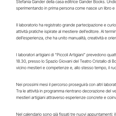
Stefania Gander della casa editrice Gander Books. Undici b
sperimentando in prima persona come nasce un libro e scopr
Il laboratorio ha registrato grande partecipazione e curi
attività pratiche ispirate al mestiere dell’editore. Al termi
dell’esperienza, che ha unito manualità, creatività e ori
I laboratori artigiani di “Piccoli Artigiani” prevedono qu
18.30, presso lo Spazio Giovani del Teatro Cristallo di B
vicino mestieri e competenze e, allo stesso tempo, il r
Nei prossimi mesi il percorso proseguirà con altri laborat
Tra le attività in programma rientrano decorazione del ve
mestieri artigiani attraverso esperienze concrete e coinv
Nel calendario sono già fissati tre nuovi appuntamenti: i