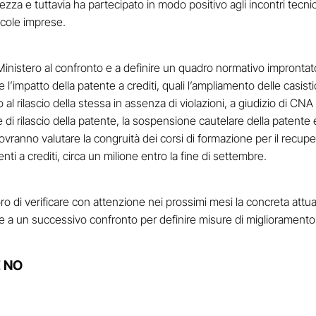
rezza e tuttavia ha partecipato in modo positivo agli incontri tecnici 
ccole imprese.
inistero al confronto e a definire un quadro normativo improntat
 l’impatto della patente a crediti, quali l’ampliamento delle casistich
al rilascio della stessa in assenza di violazioni, a giudizio di CNA
 di rilascio della patente, la sospensione cautelare della patente
vranno valutare la congruità dei corsi di formazione per il recupero
enti a crediti, circa un milione entro la fine di settembre.
ro di verificare con attenzione nei prossimi mesi la concreta attu
pare a un successivo confronto per definire misure di migliorament
E NO