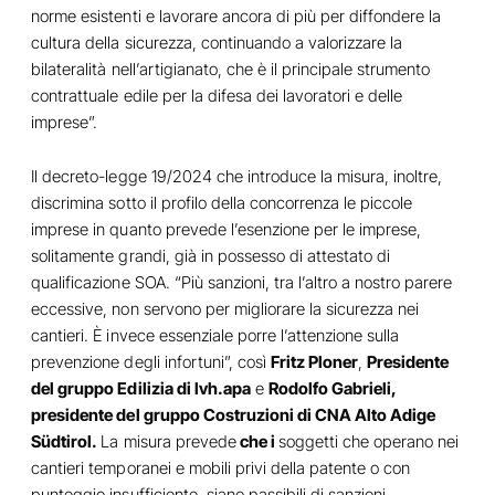
norme esistenti e lavorare ancora di più per diffondere la
cultura della sicurezza, continuando a valorizzare la
bilateralità nell’artigianato, che è il principale strumento
contrattuale edile per la difesa dei lavoratori e delle
imprese”.
Il decreto-legge 19/2024 che introduce la misura, inoltre,
discrimina sotto il profilo della concorrenza le piccole
imprese in quanto prevede l’esenzione per le imprese,
solitamente grandi, già in possesso di attestato di
qualificazione SOA. “Più sanzioni, tra l’altro a nostro parere
eccessive, non servono per migliorare la sicurezza nei
cantieri. È invece essenziale porre l’attenzione sulla
prevenzione degli infortuni”, così
Fritz Ploner
,
Presidente
del gruppo Edilizia di lvh.apa
e
Rodolfo Gabrieli,
presidente del gruppo Costruzioni di CNA Alto Adige
Südtirol.
La misura prevede
che i
soggetti che operano nei
cantieri temporanei e mobili privi della patente o con
punteggio insufficiente, siano passibili di sanzioni