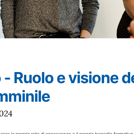
 - Ruolo e visione de
mminile
2024