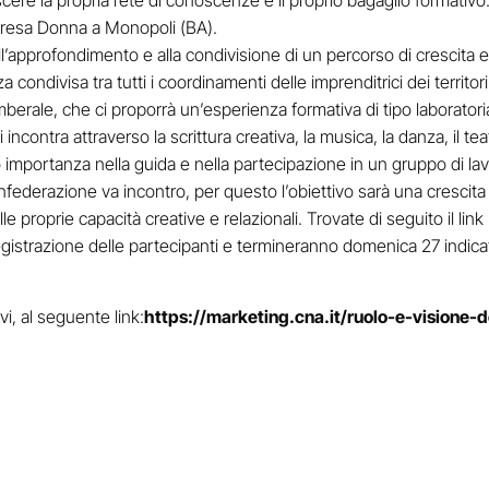
cere la propria rete di conoscenze e il proprio bagaglio formativo
mpresa Donna a Monopoli (BA).
l’approfondimento e alla condivisione di un percorso di crescita e 
za condivisa tra tutti i coordinamenti delle imprenditrici dei territ
erale, che ci proporrà un’esperienza formativa di tipo laboratorial
 incontra attraverso la scrittura creativa, la musica, la danza, il tea
o importanza nella guida e nella partecipazione in un gruppo di la
Confederazione va incontro, per questo l’obiettivo sarà una cresc
e proprie capacità creative e relazionali. Trovate di seguito il link pe
registrazione delle partecipanti e termineranno domenica 27 indica
vi, al seguente link:
https://marketing.cna.it/ruolo-e-visione-d