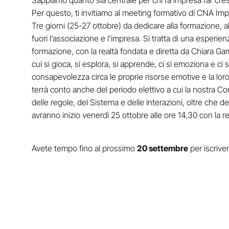
Sappiamo quanto sia centrale per chi fa impresa far cres
Per questo, ti invitiamo al meeting formativo di CNA I
Tre giorni (25-27 ottobre) da dedicare alla formazione, al
fuori l’associazione e l’impresa. Si tratta di una esperien
formazione, con la realtà fondata e diretta da Chiara Gamb
cui si gioca, si esplora, si apprende, ci si emoziona e ci si
consapevolezza circa le proprie risorse emotive e la lor
terrà conto anche del periodo elettivo a cui la nostra 
delle regole, del Sistema e delle interazioni, oltre che dell
avranno inizio venerdì 25 ottobre alle ore 14,30 con la 
Avete tempo fino al prossimo
20 settembre
per iscriver