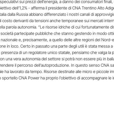
peculativi sui prezzi dell’energia, a danno dei consumatori final
obiettivo dell’1,2% - afferma il presidente di CNA Trentino Alto Ad
Italia dalla Russia abbiano differenziato i nostri canali di approvv
i costo derivanti da tensioni anche temporanee sui mercati intern
lla parola autonomia. “Le risorse idriche di cui fortunatamente di
società partecipate pubbliche che stanno gestendo in modo otti
rera nazionale e, precisamente, a quello delle altre regioni del Nor
ne in loco. Certo in passato una parte degli utili è stata messa a d
presenza di un regolatore unico statale, pensiamo che valga la p
 una vera autonomia del settore si potrà non essere più in balìa d
rendere il percorso dell’autoproduzione. In questo senso CNA salu
uale ha lavorato da tempo. Risorse destinate alle micro e piccole im
. Lo sportello CNA Power ha proprio l’obiettivo di accompagnare l