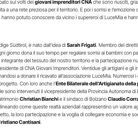
pato sui volti dei
giovani imprenditori CNA
che sono riusciti, gr
a una rete preziosa per il territorio. E poi i sorrisi e l’emozione 
o, hanno potuto conoscere da vicino i supereroi di LuceMia e hanno
ige Südtirol, è nato dall’idea di
Sarah Frigati
. Membro del dirett
ogni giorno dona il suo tempo per regalare sorrisi ai bambini con p
integrante del tessuto del nostro territorio e la partecipazione 
residente di CNA Giovani Imprenditori. Ventidue gli artigiani e gl
nandosi a donare il ricavato all’associazione LuceMia. Numerosi i 
progetto. Con loro anche l’
Ente Bilaterale dell’Artigianato della
ale sono intervenuti il vicepresidente della Provincia Autonoma d
Patrimonio
Christian Bianchi
e il sindaco di Bolzano
Claudio Corra
lineando come queste realtà aziendali rappresentino un valore aggiu
getto, la loro partecipazione e la voglia di collegare economia e s
ristiano Cantisani
.