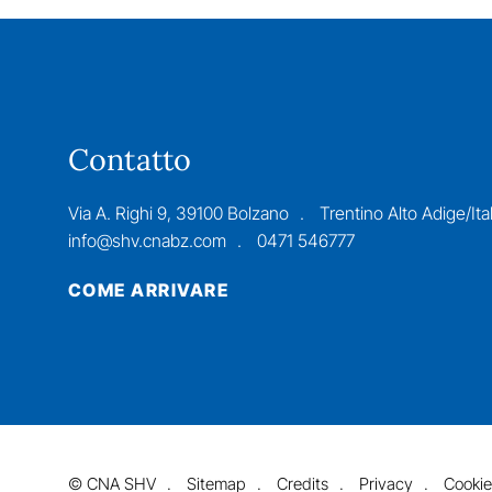
Contatto
Via A. Righi 9, 39100 Bolzano
Trentino Alto Adige/Ital
info@shv.cnabz.com
0471 546777
COME ARRIVARE
©
CNA SHV
Sitemap
Credits
Privacy
Cookie