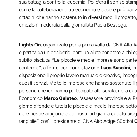
sua battaglia contro la leucemia. Poi c’era il sorriso stam
come la collaborazione tra economia e sociale può dar vita 
cittadini che hanno sostenuto in diversi modi il progett
emozioni moderata dalla giornalista Paola Bessega.
Lights On
, organizzato per la prima volta da CNA Alto Ad
è partita da un desiderio: dare un aiuto concreto a chi 
subito piaciuta. “Le piccole e medie imprese sono parte 
conferma”, afferma con soddisfazione
Luca Busolini
, p
disposizione il proprio lavoro manuale e creativo, impeg
questi servizi. Molte le imprese che hanno sostenuto il 
persone che ieri hanno partecipato alla serata, nella qu
Economico
Marco Galateo
, l’assessore provinciale al 
giorno difende e tutela le piccole e medie imprese sotto
delle nostre artigiane e dei nostri artigiani a questo pro
tangibile”, così il presidente di CNA Alto Adige Südtirol
C