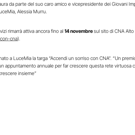
 Laura da parte del suo caro amico e vicepresidente dei Giovani Im
 LuceMia, Alessia Murru.
zi rimarrà attiva ancora fino al
14 novembre
sul sito di CNA Alto
o-con-cna
).
nato a LuceMia la targa “Accendi un sorriso con CNA”. “Un premio 
 un appuntamento annuale per far crescere questa rete virtuosa 
r crescere insieme”