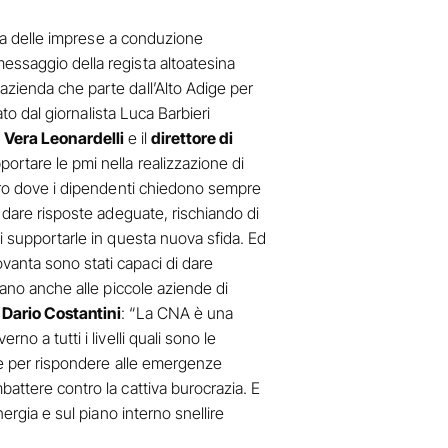
sia delle imprese a conduzione
messaggio della regista altoatesina
azienda che parte dall’Alto Adige per
o dal giornalista Luca Barbieri
M
Vera Leonardelli
e il
direttore di
ortare le pmi nella realizzazione di
avoro dove i dipendenti chiedono sempre
a dare risposte adeguate, rischiando di
di supportarle in questa nuova sfida. Ed
vanta sono stati capaci di dare
tano anche alle piccole aziende di
A
Dario Costantini
: “La CNA è una
o a tutti i livelli quali sono le
ine per rispondere alle emergenze
battere contro la cattiva burocrazia. E
ergia e sul piano interno snellire