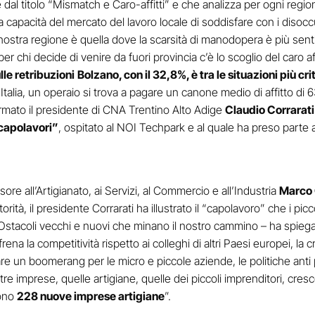
dal titolo “Mismatch e Caro-affitti” e che analizza per ogni region
capacità del mercato del lavoro locale di soddisfare con i disocc
ostra regione è quella dove la scarsità di manodopera è più sent
 per chi decide di venire da fuori provincia c’è lo scoglio del caro 
lle retribuzioni
Bolzano, con il 32,8%, è tra le situazioni più cr
in Italia, un operaio si trova a pagare un canone medio di affitto d
ermato il presidente di CNA Trentino Alto Adige
Claudio Corrarati
 capolavori”
, ospitato al NOI Techpark e al quale ha preso parte 
re all’Artigianato, ai Servizi, al Commercio e all’Industria
Marco 
ità, il presidente Corrarati ha illustrato il “capolavoro” che i pi
 “Ostacoli vecchi e nuovi che minano il nostro cammino – ha spiega
rena la competitività rispetto ai colleghi di altri Paesi europei, la 
ntare un boomerang per le micro e piccole aziende, le politiche anti
imprese, quelle artigiane, quelle dei piccoli imprenditori, cresc
cono
228 nuove imprese artigiane
”.