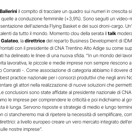
Ballerini
il compito di tracciare un quadro sui numeri in crescita 
di quelle a conduzione femminile (+3,9%). Sono seguiti un video-
esentazione dell'azienda Flying Basket e dei suoi droni-cargo. Un’
talenti da tutto il mondo. Momento clou della serata il
talk
moderat
 Galateo
, la
direttrice
del reparto Business Development di ID
rontati con il presidente di CNA Trentino Alto Adige su come supp
rati ha delineato le linee di una nuova sfida. “In un mondo del l
 e vita lavorativa, le piccole e medie imprese non sempre riescono 
ato Corrarati -. Come associazione di categoria abbiamo il dovere 
st practice nazionale per i consorzi produttivi che negli anni No
entare gli attori nella realizzazione di nuove soluzioni che permet
. Le conclusioni sono state affidate al presidente nazionale di CN
o le imprese per comprendere le criticità e poi indichiamo al govern
 lista è lunga. Servono risposte e strategie di medio e lungo term
n ci stancheremo mai di ripetere la necessità di semplificare, com
rettrici: a livello europeo creare un vero mercato integrato dell’en
sulle nostre imprese”.