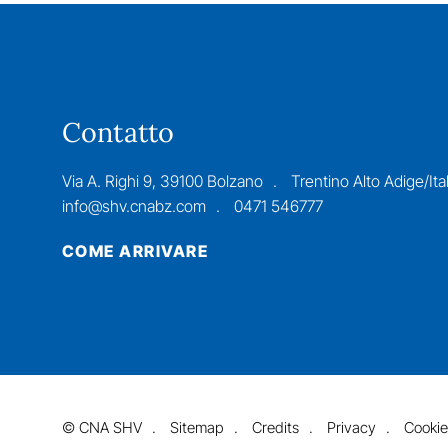
Contatto
Via A. Righi 9, 39100 Bolzano
Trentino Alto Adige/Ital
info@shv.cnabz.com
0471 546777
COME ARRIVARE
©
CNA SHV
Sitemap
Credits
Privacy
Cookie