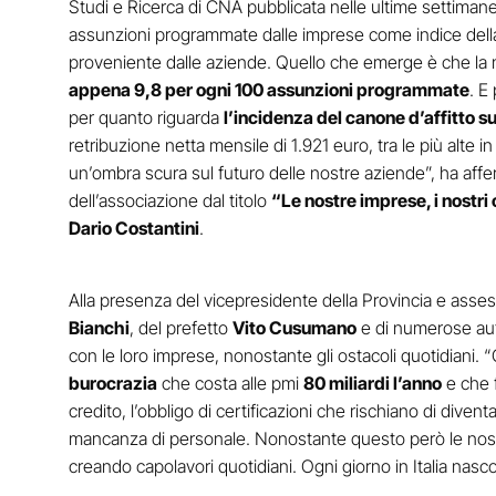
Studi e Ricerca di CNA pubblicata nelle ultime settimane 
assunzioni programmate dalle imprese come indice della 
proveniente dalle aziende. Quello che emerge è che la n
appena 9,8 per ogni 100 assunzioni programmate
. E
per quanto riguarda
l’incidenza del canone d’affitto su
retribuzione netta mensile di 1.921 euro, tra le più alte 
un’ombra scura sul futuro delle nostre aziende”, ha aff
dell’associazione dal titolo
“Le nostre imprese, i nostri
Dario Costantini
.
Alla presenza del vicepresidente della Provincia e assesso
Bianchi
, del prefetto
Vito Cusumano
e di numerose autor
con le loro imprese, nonostante gli ostacoli quotidiani.
burocrazia
che costa alle pmi
80 miliardi l’anno
e che f
credito, l’obbligo di certificazioni che rischiano di dive
mancanza di personale. Nonostante questo però le nostre 
creando capolavori quotidiani. Ogni giorno in Italia nas