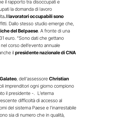
e il rapporto tra disoccupati e
upati la domanda di lavoro
ita
. I lavoratori occupabili sono
affitti. Dallo stesso studio emerge che,
itiche del Belpaese
. A fronte di una
i 631 euro. “Sono dati che gettano
nel corso dell’evento annuale
anche il
presidente nazionale di CNA
Galateo
, dell’assessore
Christian
ccoli imprenditori ogni giorno compiono
to il presidente -. L’eterna
crescente difficoltà di accesso al
 pmi del sistema Paese e l’inarrestabile
ono sia di numero che in qualità,