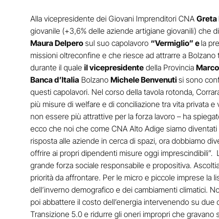
Alla vicepresidente dei Giovani Imprenditori CNA
Greta 
giovanile (+3,6% delle aziende artigiane giovanili) che 
Maura Delpero
sul suo capolavoro
“Vermiglio” e
la pr
missioni oltreconfine e che riesce ad attrarre a Bolzano 
durante il quale
il vicepresidente
della Provincia
Marco
Banca d’Italia
Bolzano
Michele Benvenuti
si sono conf
questi capolavori. Nel corso della tavola rotonda, Corra
più misure di welfare e di conciliazione tra vita privata
non essere più attrattive per la forza lavoro – ha spieg
ecco che noi che come CNA Alto Adige siamo diventati be
risposta alle aziende in cerca di spazi, ora dobbiamo div
offrire ai propri dipendenti misure oggi imprescindibili”
grande forza sociale responsabile e propositiva. Ascoltiam
priorità da affrontare. Per le micro e piccole imprese la
dell’inverno demografico e dei cambiamenti climatici. No
poi abbattere il costo dell’energia intervenendo su due di
Transizione 5.0 e ridurre gli oneri impropri che gravano 