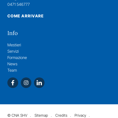
0471 546777
COME ARRIVARE
Info
Mestieri
Servizi
Formazione
News
Team
©
CNA SHV
Sitemap
Credits
Privacy