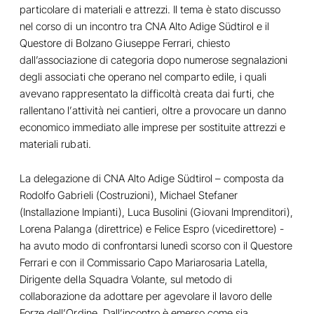
particolare di materiali e attrezzi. Il tema è stato discusso
nel corso di un incontro tra CNA Alto Adige Südtirol e il
Questore di Bolzano Giuseppe Ferrari, chiesto
dall’associazione di categoria dopo numerose segnalazioni
degli associati che operano nel comparto edile, i quali
avevano rappresentato la difficoltà creata dai furti, che
rallentano l’attività nei cantieri, oltre a provocare un danno
economico immediato alle imprese per sostituite attrezzi e
materiali rubati.
La delegazione di CNA Alto Adige Südtirol – composta da
Rodolfo Gabrieli (Costruzioni), Michael Stefaner
(Installazione Impianti), Luca Busolini (Giovani Imprenditori),
Lorena Palanga (direttrice) e Felice Espro (vicedirettore) -
ha avuto modo di confrontarsi lunedì scorso con il Questore
Ferrari e con il Commissario Capo Mariarosaria Latella,
Dirigente della Squadra Volante, sul metodo di
collaborazione da adottare per agevolare il lavoro delle
Forze dell’Ordine. Dall’incontro è emerso come sia