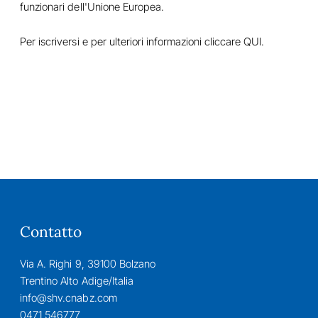
funzionari dell'Unione Europea.
Per iscriversi e per ulteriori informazioni cliccare
QUI
.
Contatto
Via A. Righi 9, 39100 Bolzano
Trentino Alto Adige/Italia
info@shv.cnabz.com
0471 546777