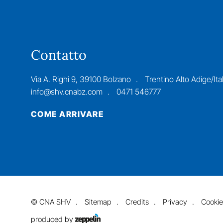
Contatto
Via A. Righi 9, 39100 Bolzano
Trentino Alto Adige/Ital
info@shv.cnabz.com
0471 546777
COME ARRIVARE
©
CNA SHV
Sitemap
Credits
Privacy
Cookie
produced by