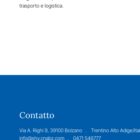
trasporto e logistica.
Contatto
Via A. Righi 9, 39100 Bolzano
Trentino Alto Adige/Ital
info@shv.cnabz.com
0471 546777