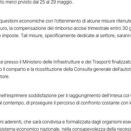
to merci prvisto dal 25 al 29 maggio.
questioni economiche con l’ottenimento di alcune misure ritenute pr
 euro, la compensazione del rimborso accise trimestrale entro 30 g
le imposte. Tali misure, specificamente dedicate al settore, saran
presso il Ministero delle Infrastrutture e dei Trasporti finalizzato 
il comparto e la ricostituzione della Consulta generale dell’autot
tore.
ll’esprimere soddisfazione per il raggiungimento dell’intesa col
l contempo, di proseguire il percorso di confronto costante con le
i aderenti, che sarà condivisa e formalizzata dagli organismi esec
 sistema economico nazionale, nella consapevolezza della necessità