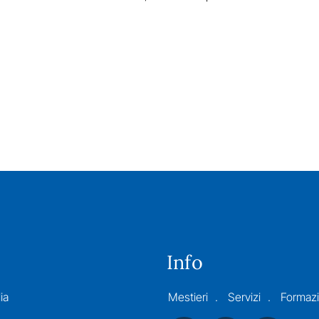
Info
ia
Mestieri
Servizi
Formaz