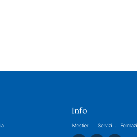
Info
ia
Mestieri
Servizi
Formaz