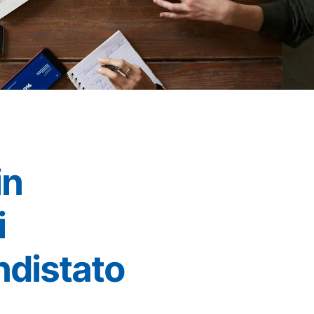
in
i
ndistato
”