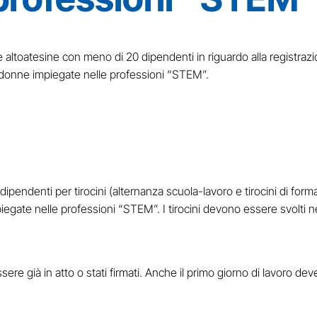
toatesine con meno di 20 dipendenti in riguardo alla registrazion
r donne impiegate nelle professioni “STEM”.
pendenti per tirocini (alternanza scuola-lavoro e tirocini di for
egate nelle professioni “STEM”. I tirocini devono essere svolti ne
ere già in atto o stati firmati. Anche il primo giorno di lavoro dev