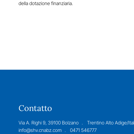
della dotazione finanziaria.
Contatto
Via A. Righi 9, 39100 Bolzano
Trentino Alto Adige/Ital
info@shv.cnabz.com
0471 546777