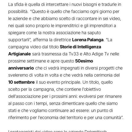
La sfida è quella di intercettare i nuovi bisogni e tradurle in
possibilità. “Questo è quello che facciamo ogni giorno per
le aziende e che abbiamo scelto di raccontare in sei video,
nei quali sono proprio le imprenditrici e gli imprenditori a
spiegare come la nostra associazione ha saputo
supportarli”, afferma la direttrice
Lorena Palanga
. “La
campagna video dal titolo
Storie di Intelligenza
Artigianale
sarà trasmessa da Tv33 e Alto Adige Tv nelle
prossime settimane e apre questo
50esimo
anniversario
che ci vedrà impegnati in diversi progetti che
sveleremo di volta in volta e che vedrà nella cerimonia del
10 settembre
il suo evento principale. Un titolo, quello
scelto per la campagna, che contiene l’obiettivo
dell’associazione per i prossimi anni: evolversi per rimanere
al passo con i tempi, senza dimenticare quello che siamo
stati e che vogliamo continuare ad essere: un punto di
riferimento per l’economia del territorio e per una comunità”.
I protagonisti dei video sono le aziende Dolomitisch,