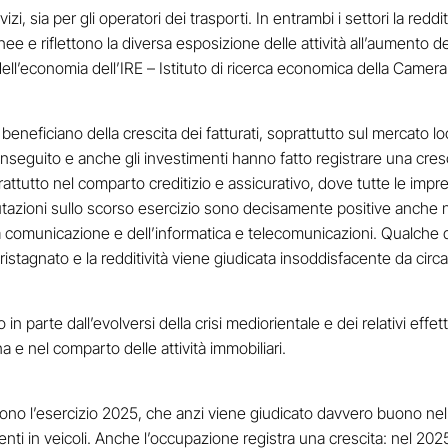
zi, sia per gli operatori dei trasporti. In entrambi i settori la redd
e e riflettono la diversa esposizione delle attività all’aumento dei
ell’economia dell’IRE – Istituto di ricerca economica della Camer
25 beneficiano della crescita dei fatturati, soprattutto sul mercato 
onseguito e anche gli investimenti hanno fatto registrare una crescit
rattutto nel comparto creditizio e assicurativo, dove tutte le imp
zioni sullo scorso esercizio sono decisamente positive anche nel
lla comunicazione e dell’informatica e telecomunicazioni. Qualche di
 ristagnato e la redditività viene giudicata insoddisfacente da cir
arte dall’evolversi della crisi mediorientale e dei relativi effetti 
a e nel comparto delle attività immobiliari.
ono l’esercizio 2025, che anzi viene giudicato davvero buono nel 
nti in veicoli. Anche l’occupazione registra una crescita: nel 20