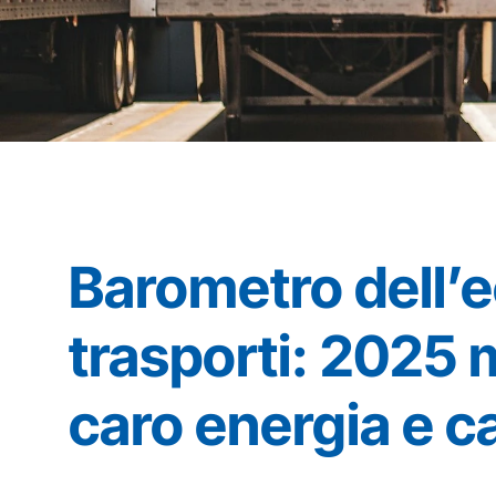
Barometro dell’e
trasporti: 2025 m
caro energia e c