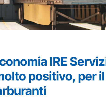
conomia IRE Servizi
olto positivo, per 
arburanti