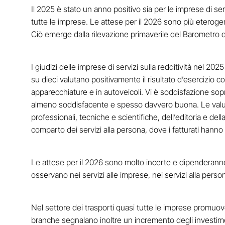
Il 2025 è stato un anno positivo sia per le imprese di servi
tutte le imprese. Le attese per il 2026 sono più eterogene
Ciò emerge dalla rilevazione primaverile del Barometro d
I giudizi delle imprese di servizi sulla redditività nel 20
su dieci valutano positivamente il risultato d’esercizio c
apparecchiature e in autoveicoli. Vi è soddisfazione sop
almeno soddisfacente e spesso davvero buona. Le valuta
professionali, tecniche e scientifiche, dell’editoria e de
comparto dei servizi alla persona, dove i fatturati hanno
Le attese per il 2026 sono molto incerte e dipenderanno in p
osservano nei servizi alle imprese, nei servizi alla person
Nel settore dei trasporti quasi tutte le imprese promuov
branche segnalano inoltre un incremento degli investime