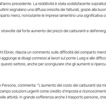
 all’anno precedente. La redditività è stata soddisfacente sopratt
ti ultimi segnalano una diffusa crescita dei fatturati, grazie alla b
parto merci, nonostante le imprese lamentino una significativa cr
stravolte dal forte aumento dei prezzi dei carburanti e dell’energ
l Ebner, rilascia un commento sulle difficoltà del comparto merci:
 aggiunge ai disagi connessi ai lavori sul ponte Lueg e alle diffic
 questo settore, anche per scongiurare che gli aumenti si ripercu
i e Persone, commenta:
“L’aumento del costo dei carburanti sta mett
 campo soluzioni urgenti come credito d’imposta e riconoscimen
elle attività. In grande sofferenza anche il trasporto persone, che