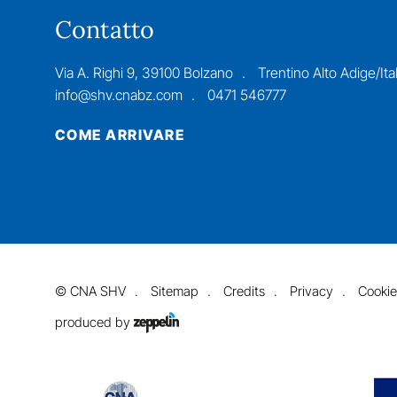
Contatto
Via A. Righi 9, 39100 Bolzano
Trentino Alto Adige/Ital
info@shv.cnabz.com
0471 546777
COME ARRIVARE
©
CNA SHV
Sitemap
Credits
Privacy
Cookie
produced by