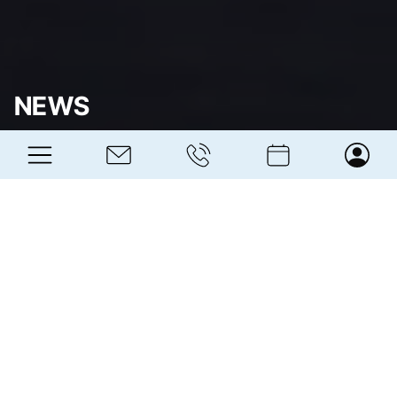
NEWS
Magazine
Nachrichten, die den Handwerkern und Handwerkerinnen,
Unternehmern und Unternehmerinnen am Herzen liegen.
Entdecken Sie die
CNA
News für Südtirol