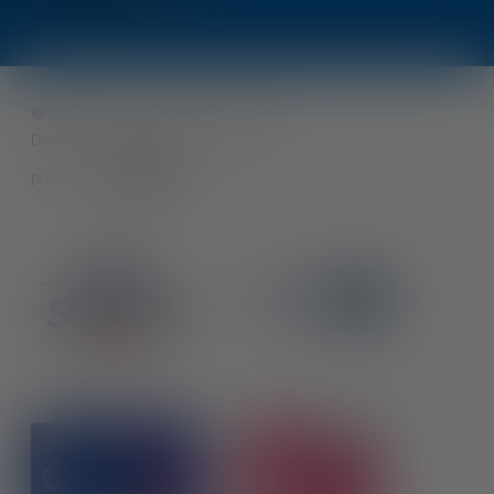
©
CNA SHV
Sitemap
Credits
Datenschutzerklärung
Cookies
produced by