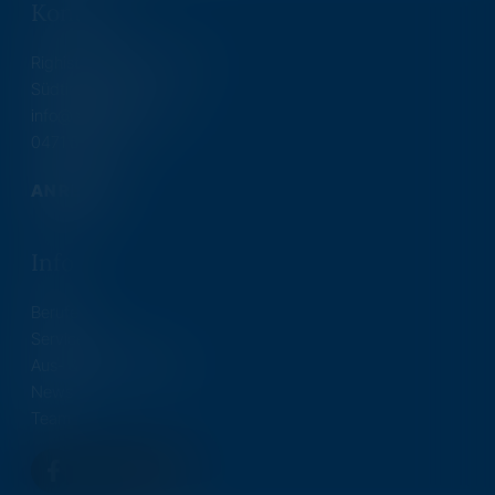
Kontakt
Righistr. 9, 39100 Bozen
Südtirol/Italien
info@shv.cnabz.com
0471 546777
ANREISE
Info
Berufe
Services
Aus- & Weiterbildung
News
Team