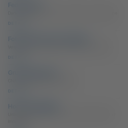
Federservizi
Dank CNA sparen Sie bei der Anmietung einer Hebebühne
DETAILS
Fotograf Francesco Giuliano
Verewigen Sie Ihr "Image" und das Ihres Unternehmens
DETAILS
Gruppo Bonvicini
CNA an der Seite deiner Gesundheit
DETAILS
Home Immobiliare
Unterstützung bei der Suche nach oder dem Verkauf von
Immobilien