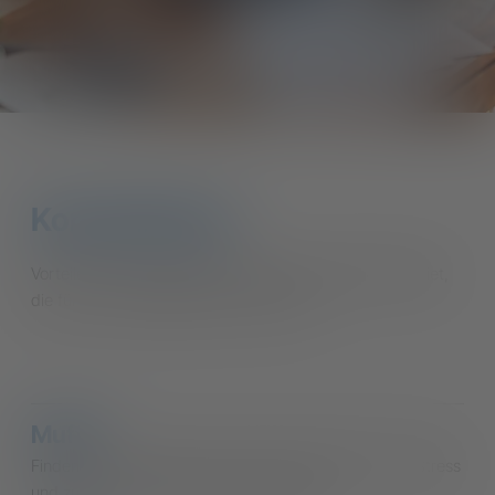
Konventionen
Vorteile auf dem gesamten lokalen und nationalen Gebiet,
die für unsere Mitglieder reserviert sind
Muffin
Finden und verwalten Sie die besten Angebote ohne Stress
und zu einem günstigen Preis dank CNA