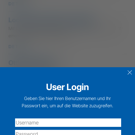
DETAILS
Look Sport Work by Visualis
Mit CNA kannst du deinen Sport- oder Business-Look mit
einem coolen Rabatt aussuchen.
DETAILS
Ottica Calderari
Mit CNA sehen Sie deutlich
DETAILS
User Login
Sparkasse Auto
Geben Sie hier Ihren Benutzernamen und Ihr
Passwort ein, um auf die Website zuzugreifen.
Ihre Langzeitmiete zu günstigen Preisen
DETAILS
TopHaus