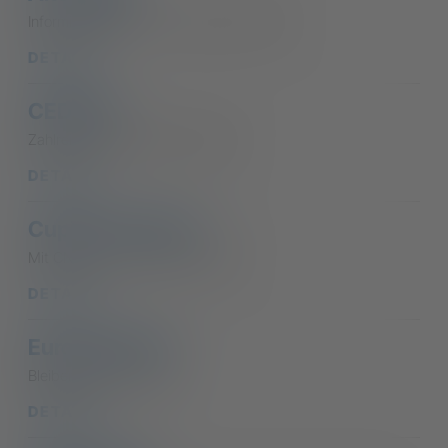
Informieren Sie sich zu günstigen Preisen
DETAILS
CEDOCS
Zahlreiche Ausbildungsangebote
DETAILS
Cupido Traslochi
Mit CNA wird der Umzug leichter
DETAILS
Europa Center
Bleiben Sie fit mit CNA
DETAILS