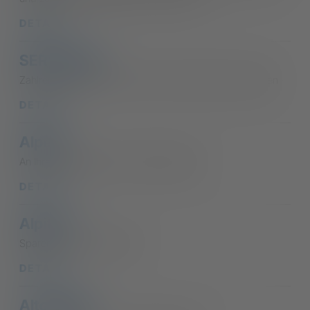
DETAILS
SERVIZI PIÙ
Zahlreiche Vorteile dank unserer nationalen Konventionen
DETAILS
Alperia
An Ihrer Seite gegen hohe Energiepreise
DETAILS
Alpitour
Sparen im Urlaub mit CNA
DETAILS
Alto Adige