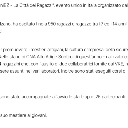
niBZ - La Città dei Ragazzi”, evento unico in Italia organizzato da
lzano, ha ospitato fino a 950 ragazzi e ragazze tra i 7 ed i 14 ann
i.
romuovere i mestieri artigiani, la cultura d'impresa, della sicurez
lo stand di CNA Alto Adige Südtirol di quest'anno - rializzato con
agazzini che, con l'ausilio di due collaboratrici fornite dal VKE, h
sere assunti nei vari laboratori. Inoltre sono stati eseguiti corsi 
ono state accompagnate all'avvio le start-up di 25 partecipanti.
suo mestiere ai giovani.