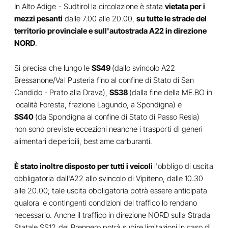
In Alto Adige - Sudtirol la circolazione è stata
vietata per i
mezzi pesanti
dalle 7.00 alle 20.00,
su tutte le strade del
territorio provinciale e sull'autostrada A22 in direzione
NORD
.
Si precisa che lungo le
SS49
(dallo svincolo A22
Bressanone/Val Pusteria fino al confine di Stato di San
Candido - Prato alla Drava),
SS38
(dalla fine della ME.BO in
località Foresta, frazione Lagundo, a Spondigna) e
SS40
(da Spondigna al confine di Stato di Passo Resia)
non sono previste eccezioni neanche i trasporti di generi
alimentari deperibili, bestiame carburanti.
È stato inoltre disposto per tutti i veicoli
l'obbligo di uscita
obbligatoria dall'A22 allo svincolo di Vipiteno, dalle 10.30
alle 20.00; tale uscita obbligatoria potrà essere anticipata
qualora le contingenti condizioni del traffico lo rendano
necessario. Anche il traffico in direzione NORD sulla Strada
Statale SS12 del Brennero potrà subire limitazioni in caso di