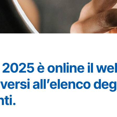
2025 è online il we
ersi all’elenco deg
ti.