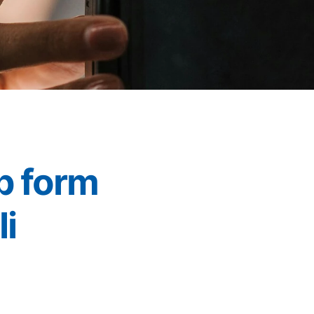
b form
li