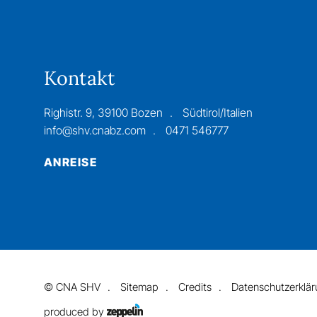
Kontakt
Righistr. 9, 39100 Bozen
Südtirol/Italien
info@shv.cnabz.com
0471 546777
ANREISE
©
CNA SHV
Sitemap
Credits
Datenschutzerklä
produced by