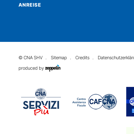
ANREISE
©
CNA SHV
Sitemap
Credits
Datenschutzerklä
produced by